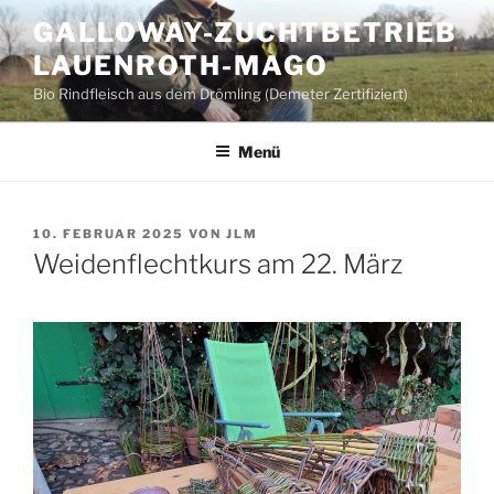
Zum
GALLOWAY-ZUCHTBETRIEB
Inhalt
LAUENROTH-MAGO
springen
Bio Rindfleisch aus dem Drömling (Demeter Zertifiziert)
Menü
VERÖFFENTLICHT
10. FEBRUAR 2025
VON
JLM
AM
Weidenflechtkurs am 22. März