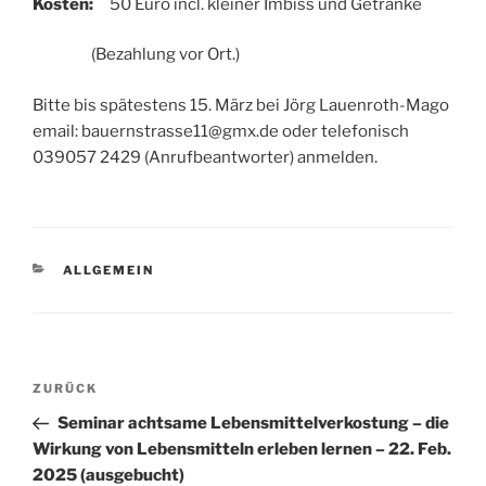
Kosten:
50 Euro incl. kleiner Imbiss und Getränke
(Bezahlung vor Ort.)
Bitte bis spätestens 15. März bei Jörg Lauenroth-Mago
email: bauernstrasse11@gmx.de oder telefonisch
039057 2429 (Anrufbeantworter) anmelden.
KATEGORIEN
ALLGEMEIN
Beitragsnavigation
Vorheriger
ZURÜCK
Beitrag
Seminar achtsame Lebensmittelverkostung – die
Wirkung von Lebensmitteln erleben lernen – 22. Feb.
2025 (ausgebucht)