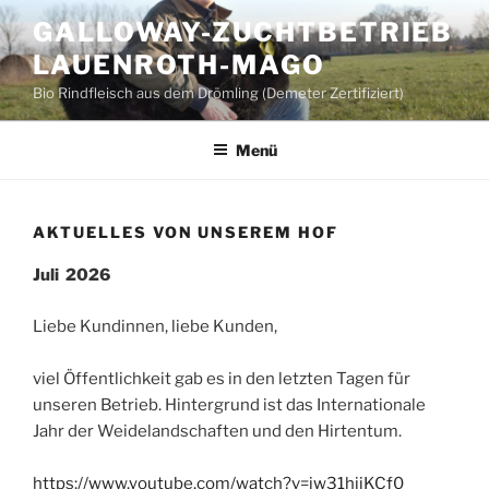
Zum
GALLOWAY-ZUCHTBETRIEB
Inhalt
LAUENROTH-MAGO
springen
Bio Rindfleisch aus dem Drömling (Demeter Zertifiziert)
Menü
AKTUELLES VON UNSEREM HOF
Juli 2026
Liebe Kundinnen, liebe Kunden,
viel Öffentlichkeit gab es in den letzten Tagen für
unseren Betrieb. Hintergrund ist das Internationale
Jahr der Weidelandschaften und den Hirtentum.
https://www.youtube.com/watch?v=jw31hjiKCf0