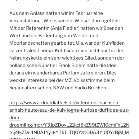
Aus dem Anlass hatten wir im Februar eine
Veranstaltung „Wir essen die Wiese“ durchgeführt.
Mit der Referentin (Anja Fiedler) hatten wir über den
Wert und die Bedeutung von Weide- und
Moorlandschaften gearbeitet. U.a. war der Kuhfladen
ist zentrales Thema. Kuhfladen sind nicht nur für die
Nahrungskette ein sehr wichtiges Glied, sondern der
holländische Künstler Frank Bloem hatte die Idee,
daraus ein wunderbares Parfum zu kreieren. Dies
weckte Interesse bei der MZ, Volksstimme beim
Regionalfernsehen, SAW und Radio Brocken.
https://www.ardmediathek.de/video/mdr-sachsen-
anhalt-heute/eau-de-kuh-logne-kuriose-duftidee-aus-
dem-
droemling/mdr/Y3JpZDovL21kci5kZS9iZWl0cmFnL2N
tcy9kZDc4NDA1Yy1kYTk1LTQ0YzItODA3Yi00YzBjMjM