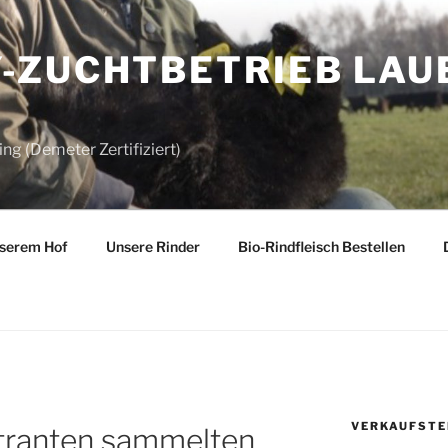
-ZUCHTBETRIEB LAU
ng (Demeter Zertifiziert)
nserem Hof
Unsere Rinder
Bio-Rindfleisch Bestellen
VERKAUFSTE
ranten sammelten