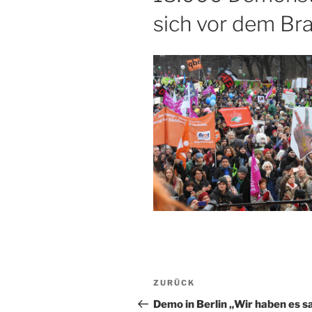
sich vor dem Br
Beitragsnavigation
Vorheriger
ZURÜCK
Beitrag
Demo in Berlin „Wir haben es sa