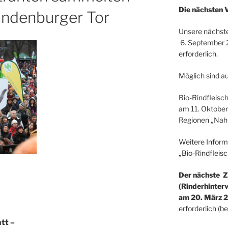
Die nächsten 
andenburger Tor
Unsere nächster
6. September 2
erforderlich.
Möglich sind a
Bio-Rindfleisc
am 11. Oktober
Regionen „Nah 
Weitere Informa
„Bio-Rindfleisc
Der nächste 
(Rinderhinterv
am 20. März 2
erforderlich (b
tt –