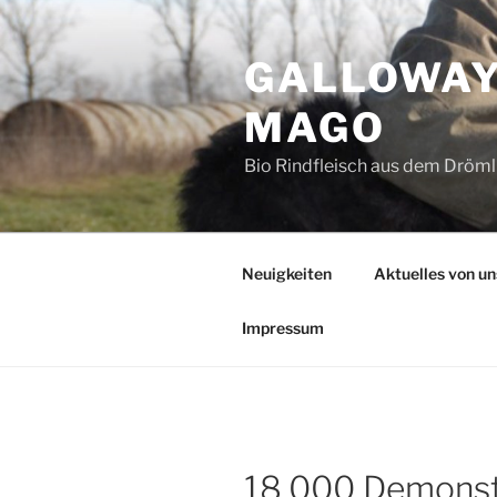
Zum
Inhalt
GALLOWAY
springen
MAGO
Bio Rindfleisch aus dem Drömli
Neuigkeiten
Aktuelles von u
Impressum
18.000 Demonst